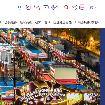
简
动
会员服务
经贸商机
研究
资讯
企业社会责任
厂商会历史资料库