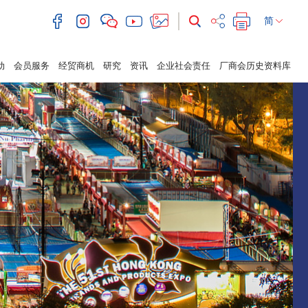
简
动
会员服务
经贸商机
研究
资讯
企业社会责任
厂商会历史资料库