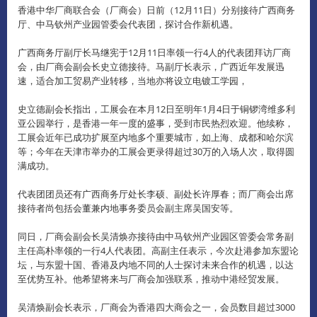
香港中华厂商联合会（厂商会）日前（12月11日）分别接待广西商务
厅、中马钦州产业园管委会代表团，探讨合作新机遇。
广西商务厅副厅长马继宪于12月11日率领一行4人的代表团拜访厂商
会，由厂商会副会长史立德接待。
马副厅长表示，广西近年发展迅
速，适合加工贸易产业转移，当地亦将设立电镀工学园，
史立德副会长指出，工展会在本月12日至明年1月4日于铜锣湾维多利
亚公园举行，是香港一年一度的盛事，受到市民热烈欢迎。
他续称，
工展会近年已成功扩展至内地多个重要城市，如上海、成都和哈尔滨
等；今年在天津市举办的工展会更录得超过30万的入场人次，取得圆
满成功。
代表团团员还有广西商务厅处长李硕、副处长许厚春；而厂商会出席
接待者尚包括会董兼内地事务委员会副主席吴国安等。
同日，厂商会副会长吴清焕亦接待由中马钦州产业园区管委会常务副
主任高朴率领的一行4人代表团。
高副主任表示，今次赴港参加东盟论
坛，与东盟十国、香港及内地不同的人士探讨未来合作的机遇，以达
至优势互补。
他希望将来与厂商会加强联系，推动中港经贸发展。
吴清焕副会长表示，厂商会为香港四大商会之一，会员数目超过3000