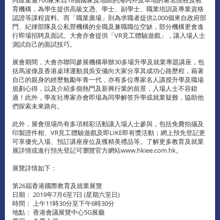
育機構，為學生提供高級文憑、學士、副學士、職業培訓及專業資格
認證等課程資料。而「職業廣場」則為求職者提供2,000個來自政府部
門、紀律部隊及公私營機構的全職及兼職職位空缺，部分機構更會進
行即場招聘及面試。大會亦會提供「VR見工體驗遊戲」，讓入場人士
測試自己的面試技巧。
展會期間，大會亦聯同參展機構舉辦30多場升學及就業專題講座，包
括馬浚偉及香港桌球運動員吳安儀向大家分享其成功心路歷程，藉著
自己的親身的經歷勉勵年青一代，亦有多位專家名人講授升學及職場
規劃心得，以及介紹多個熱門及新興行業的前景，入場人士不容錯
過！此外，學友社專家亦會即場為同學解答升學或就業疑難，協助他
們探索未來路向。
此外，展會現場尚有多項精彩活動讓入場人士參與，包括免費拍攝及
印製證件相、VR見工體驗遊戲及即LIKE即有獎活動；網上預先登記更
可享優先入場、預訂講座座位及獲精美禮品等。了解更多教育及就業
展詳情或進行預先登記可瀏覽官方網站www.hkiee.com.hk。
展覽詳情如下：
第26屆香港國際教育及就業展覽
日期： 2019年7月6至7日 (星期六至日)
時間： 上午11時30分至下午6時30分
地點： 香港會議展覽中心5G展廳