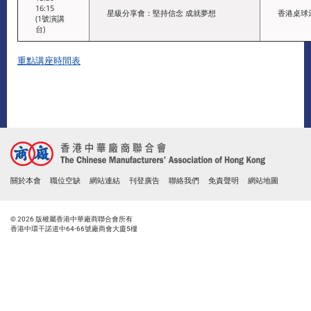
16:15
星級分享會：堅持信念 成就夢想
香港桌球
(1號演講
台)
重點講座時間表
關於本會
職位空缺
網站連結
刊登廣告
聯絡我們
免責聲明
網站地圖
© 2026 版權屬香港中華廠商聯合會所有
香港中環干諾道中64-66號廠商會大廈5樓