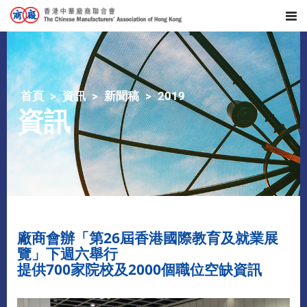
首頁
資訊
新聞稿
2019
資訊
廠商會辦「第26屆香港國際教育及就業展
覽」下週六舉行
提供700家院校及2000個職位空缺資訊