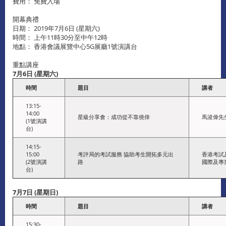
費用： 免費入場
開幕典禮
日期： 2019年7月6日 (星期六)
時間： 上午11時30分至中午12時
地點： 香港會議展覽中心5G展廳1號演講台
重點講座
7
月
6
日
(
星期六
)
時間
題目
講者
13:15-
14:00
星級分享會：成功從不靠僥倖
馬浚偉先
(1號演講
台)
14:15-
15:00
考評局的考試服務 協助考生開拓多元出
香港考試
(2號演講
路
國際及專
台)
7
月
7
日
(
星期日
)
時間
題目
講者
15:30-