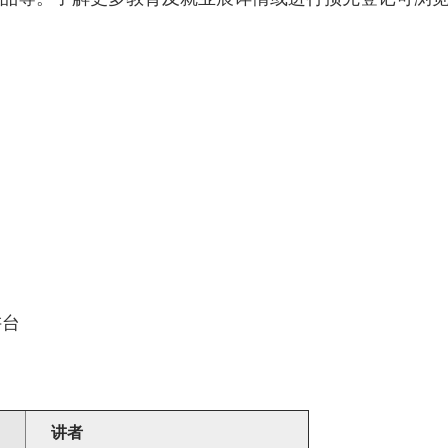
讲台
讲者