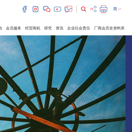
简
动
会员服务
经贸商机
研究
资讯
企业社会责任
厂商会历史资料库