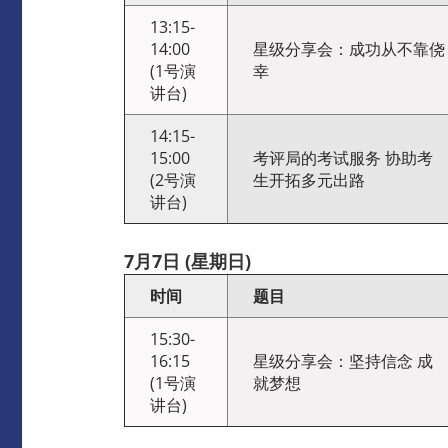
13:15-
14:00
星级分享会：成功从不靠侥
(1号演
幸
讲台)
14:15-
15:00
考评局的考试服务 协助考
(2号演
生开拓多元出路
讲台)
7
月
7
日
(
星期日
)
时间
题目
15:30-
16:15
星级分享会：坚持信念 成
(1号演
就梦想
讲台)