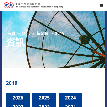
首頁
資訊
新聞稿
2019
資訊
2019