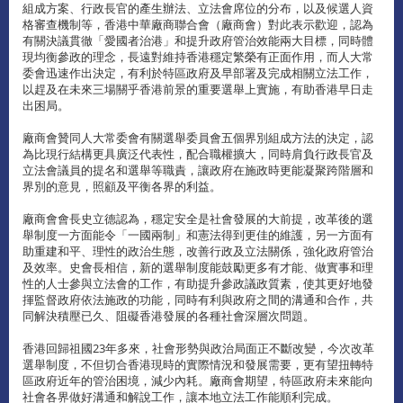
組成方案、行政長官的產生辦法、立法會席位的分布，以及候選人資
格審查機制等，香港中華廠商聯合會（廠商會）對此表示歡迎，認為
有關決議貫徹「愛國者治港」和提升政府管治效能兩大目標，同時體
現均衡參政的理念，長遠對維持香港穩定繁榮有正面作用，而人大常
委會迅速作出決定，有利於特區政府及早部署及完成相關立法工作，
以趕及在未來三場關乎香港前景的重要選舉上實施，有助香港早日走
出困局。
廠商會贊同人大常委會有關選舉委員會五個界別組成方法的決定，認
為比現行結構更具廣泛代表性，配合職權擴大，同時肩負行政長官及
立法會議員的提名和選舉等職責，讓政府在施政時更能凝聚跨階層和
界別的意見，照顧及平衡各界的利益。
廠商會會長史立德認為，穩定安全是社會發展的大前提，改革後的選
舉制度一方面能令「一國兩制」和憲法得到更佳的維護，另一方面有
助重建和平、理性的政治生態，改善行政及立法關係，強化政府管治
及效率。史會長相信，新的選舉制度能鼓勵更多有才能、做實事和理
性的人士參與立法會的工作，有助提升參政議政質素，使其更好地發
揮監督政府依法施政的功能，同時有利與政府之間的溝通和合作，共
同解決積壓已久、阻礙香港發展的各種社會深層次問題。
香港回歸祖國23年多來，社會形勢與政治局面正不斷改變，今次改革
選舉制度，不但切合香港現時的實際情況和發展需要，更有望扭轉特
區政府近年的管治困境，減少內耗。廠商會期望，特區政府未來能向
社會各界做好溝通和解說工作，讓本地立法工作能順利完成。