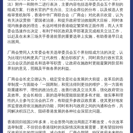
法》附件一和附件二进行表决，主要内容包括选举委员会五个界别的
组成方案、行政长官的产生办法、立法会席位的分布，以及候选人资
格审查机制等，香港中华厂商联合会（厂商会）对此表示欢迎，认为
有关决议贯彻「爱国者治港」和提升政府管治效能两大目标，同时体
现均衡参政的理念，长远对维持香港稳定繁荣有正面作用，而人大常
委会迅速作出决定，有利于特区政府及早部署及完成相关立法工作，
以赶及在未来三场关乎香港前景的重要选举上实施，有助香港早日走
出困局。
厂商会赞同人大常委会有关选举委员会五个界别组成方法的决定，认
为比现行结构更具广泛代表性，配合职权扩大，同时肩负行政长官及
立法会议员的提名和选举等职责，让政府在施政时更能凝聚跨阶层和
界别的意见，照顾及平衡各界的利益。
厂商会会长史立德认为，稳定安全是社会发展的大前提，改革后的选
举制度一方面能令「一国两制」和宪法得到更佳的维护，另一方面有
助重建和平、理性的政治生态，改善行政及立法关系，强化政府管治
及效率。史会长相信，新的选举制度能鼓励更多有才能、做实事和理
性的人士参与立法会的工作，有助提升参政议政质素，使其更好地发
挥监督政府依法施政的功能，同时有利与政府之间的沟通和合作，共
同解决积压已久、阻碍香港发展的各种社会深层次问题。
香港回归祖国23年多来，社会形势与政治局面正不断改变，今次改革
选举制度，不但切合香港现时的实际情况和发展需要，更有望扭转特
区政府近年的管治困境，减少内耗。厂商会期望，特区政府未来能向