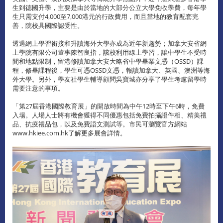
生到德國升學，主要是由於當地的大部分公立大學免收學費，每年學
生只需支付4,000至7,000港元的行政費用，而且當地的教育配套完
善，院校具國際認受性。
透過網上學習銜接和升讀海外大學亦成為近年新趨勢；加拿大安省網
上學院有限公司董事陳智良指，該校利用線上學習，讓中學生不受時
間和地點限制，留港修讀加拿大安大略省中學畢業文憑（OSSD）課
程，修畢課程後，學生可憑OSSD文憑，報讀加拿大、英國、澳洲等海
外大學。另外，學友社學生輔導顧問吳寶城亦分享了學生考慮留學時
需要注意的事項。
「第27屆香港國際教育展」的開放時間為中午12時至下午6時，免費
入場。人場人士將有機會獲得不同優惠包括免費拍攝證件相、精美禮
品、抗疫禮品包，以及免費語文測試等。市民可瀏覽官方網站
www.hkiee.com.hk了解更多展會詳情。