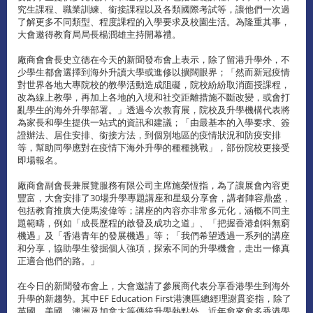
究生課程、職業訓練、銜接課程以及各類國際考試等，讓他們一次過
了解更多不同類型、程度課程的入學要求及校園生活。為隆重其事，
大會邀得教育局局長楊潤雄主持開幕禮。
廠商會會長史立德在今天的新聞發布會上表示，除了留港升學外，不
少學生都會選擇到海外升讀大學或進修以擴闊眼界；「然而新冠疫情
對世界各地大專院校的教學活動造成阻礙，院校紛紛取消面授課程，
改為線上教學，再加上各地的入境和社交距離措施不斷改變，或會打
亂學生的海外升學部署。」透過今次教育展，院校及升學機構代表將
為家長和學生提供一站式的資訊和建議；「由最基本的入學要求、簽
證辦法、居住安排、銜接方法，到個別地區的疫情狀況和防疫安排
等，幫助同學應對在疫情下海外升學的種種挑戰」，部份院校更接受
即場報名。
廠商會副會長兼展覽服務有限公司主席施榮恆指，為了讓展會內容更
豐富，大會安排了30場升學專題講座和星級分享會，講者陣容鼎盛，
包括教育推廣大使馬浚偉等；講座的內容亦非常多元化，涵概不同主
題範疇，例如「成長歷程的啟發及成功之道」、「把握香港創科無窮
機遇」及「香港青年的發展機遇」等；「我們希望透過一系列的講座
和分享，協助學生發掘個人強項，探索不同的升學機會，走出一條真
正適合他們的路。」
在今日的新聞發布會上，大會邀請了參展商代表分享香港學生到海外
升學的新趨勢。其中EF Education First港澳區總經理謝貫姿指，除了
英國、美國、澳洲及加拿大等傳統升學熱點外，近年愈來愈多香港學