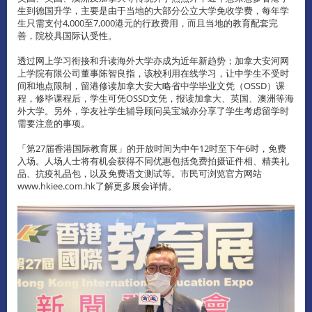
生到德国升学，主要是由于当地的大部分公立大学免收学费，每年学
生只需支付4,000至7,000港元的行政费用，而且当地的教育配套完
善，院校具国际认受性。
透过网上学习衔接和升读海外大学亦成为近年新趋势；加拿大安河网
上学院有限公司董事陈智良指，该校利用在线学习，让中学生不受时
间和地点限制，留港修读加拿大安大略省中学毕业文凭（OSSD）课
程，修毕课程后，学生可凭OSSD文凭，报读加拿大、英国、澳洲等海
外大学。另外，学友社学生辅导顾问吴宝城亦分享了学生考虑留学时
需要注意的事项。
「第27届香港国际教育展」的开放时间为中午12时至下午6时，免费
入场。人场人士将有机会获得不同优惠包括免费拍摄证件相、精美礼
品、抗疫礼品包，以及免费语文测试等。市民可浏览官方网站
www.hkiee.com.hk了解更多展会详情。