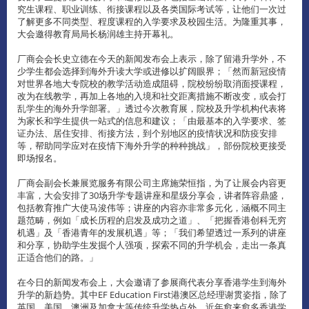
究生课程、职业训练、衔接课程以及各类国际考试等，让他们一次过
了解更多不同类型、程度课程的入学要求及校园生活。为隆重其事，
大会邀得教育局局长杨润雄主持开幕礼。
厂商会会长史立德在今天的新闻发布会上表示，除了留港升学外，不
少学生都会选择到海外升读大学或进修以扩阔眼界；「然而新冠疫情
对世界各地大专院校的教学活动造成阻碍，院校纷纷取消面授课程，
改为在线教学，再加上各地的入境和社交距离措施不断改变，或会打
乱学生的海外升学部署。」透过今次教育展，院校及升学机构代表将
为家长和学生提供一站式的信息和建议；「由最基本的入学要求、签
证办法、居住安排、衔接方法，到个别地区的疫情状况和防疫安排
等，帮助同学应对在疫情下海外升学的种种挑战」，部份院校更接受
即场报名。
厂商会副会长兼展览服务有限公司主席施荣恒指，为了让展会内容更
丰富，大会安排了30场升学专题讲座和星级分享会，讲者阵容鼎盛，
包括教育推广大使马浚伟等；讲座的内容亦非常多元化，涵概不同主
题范畴，例如「成长历程的启发及成功之道」、「把握香港创科无穷
机遇」及「香港青年的发展机遇」等；「我们希望透过一系列的讲座
和分享，协助学生发掘个人强项，探索不同的升学机会，走出一条真
正适合他们的路。」
在今日的新闻发布会上，大会邀请了参展商代表分享香港学生到海外
升学的新趋势。其中EF Education First港澳区总经理谢贯姿指，除了
英国、美国、澳洲及加拿大等传统升学热点外，近年愈来愈多香港学