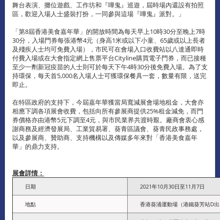
舞台表演、攤位遊戲、工作坊和『嘩鬼』巡遊，屆時場內還設有拍照
區，歡迎入場人士盛裝打扮，一同參與這場『嘩鬼』派對。」
「第8屆香港美食嘉年華」的開放時間為每天早上10時30分至晚上7時
30分，入場門券每張港幣4元（身高1米或以下小童、65歲或以上長者
及殘疾人士均可免費入場），市民可在會場入口收費站以八達通即時
付費入場或在大會指定網上售票平台Cityline購買電子門券，而已接種
至少一劑新冠疫苗的人士則可於每天下午4時30分後免費入場。為了支
持環保，每天首5,000名入場人士可獲環保餐具一套，數量有限，送完
即止。
在特區政府的支持下，今屆嘉年華獲當局寬減展會場地租金，大會亦
相應下調各項展會收費，包括向所有參展商提供25%租金減免，而門
券價格亦由港幣5元下調至4元，與市民業界共渡時艱。廠商會衷心感
謝商務及經濟發展局、工業貿易署、葵青區議會、葵青民政事務處，
以及參展商、贊助商、支持機構以及傳媒多年來對「香港美食嘉年
華」的鼎力支持。
展會詳情：
日期
2021年10月30日至11月7日
地點
香港葵涌運動場（港鐵葵芳站D出