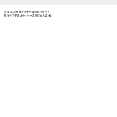
© 2026 版權屬香港中華廠商聯合會所有
香港中環干諾道中64-66號廠商會大廈5樓