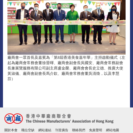
廠商會一眾首長及嘉賓為「第8屆香港美食嘉年華」主持啟動儀式（左
起為廠商會常務會董徐晉暉、廠商會副會長吳國安、廠商會常務副會
長兼展覽服務有限公司副主席盧金榮、廠商會會長史立德、推廣大使
黃淑儀、廠商會副會長馬介欽、廠商會常務會董吳清煥，以及李慧
芬）
關於本會
職位空缺
網站連結
刊登廣告
聯絡我們
免責聲明
網站地圖