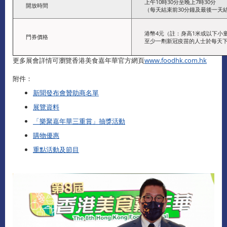
上午10時30分至晚上7時30分
開放時間
（每天結束前30分鐘及最後一天
港幣4元（註：身高1米或以下小
門券價格
至少一劑新冠疫苗的人士於每天下
更多展會詳情可瀏覽香港美食嘉年華官方網頁
www.foodhk.com.hk
附件：
新聞發布會贊助商名單
展覽資料
「樂聚嘉年華三重賞」抽獎活動
購物優惠
重點活動及節目