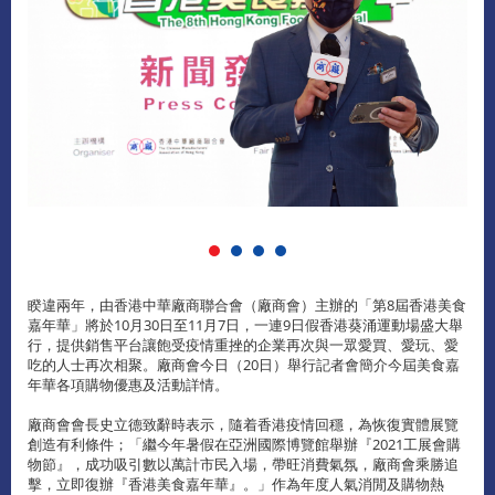
睽違兩年，由香港中華廠商聯合會（廠商會）主辦的「第8屆香港美食
嘉年華」將於10月30日至11月7日，一連9日假香港葵涌運動場盛大舉
行，提供銷售平台讓飽受疫情重挫的企業再次與一眾愛買、愛玩、愛
吃的人士再次相聚。廠商會今日（20日）舉行記者會簡介今屆美食嘉
年華各項購物優惠及活動詳情。
廠商會會長史立德致辭時表示，隨着香港疫情回穩，為恢復實體展覽
創造有利條件；「繼今年暑假在亞洲國際博覽館舉辦『2021工展會購
物節』，成功吸引數以萬計市民入場，帶旺消費氣氛，廠商會乘勝追
擊，立即復辦『香港美食嘉年華』。」作為年度人氣消閒及購物熱