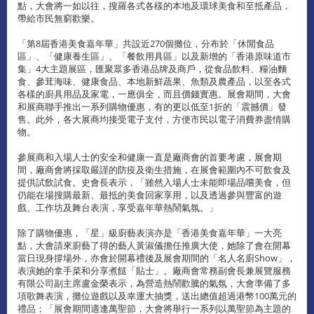
點，大會將一如以往，搜羅各式各樣的本地及環球美食和至抵產品，
帶給市民無窮歡樂。
「第8屆香港美食嘉年華」共設近270個攤位，分布於「休閒食品
區」、「健康養生區」、「餐飲用具區」以及新增的「香港原味道市
集」4大主題展區，匯聚眾多香港品牌及商戶，從食品飲料、糧油麵
食、參茸海味、健康食品、本地新鮮蔬果、魚類及農產品，以至各式
各樣的廚具用品及家電，一應俱全，而且價錢實惠。展會期間，大會
和展商聯手推出一系列購物優惠，有的更以低至1折的「震撼價」發
售。此外，各大展商均接受電子支付，方便市民以電子消費券盡情購
物。
參展商和入場人士的安全和健康一直是廠商會的首要考慮，展會期
間，廠商會將採取嚴謹的防疫及衛生措施，在展會範圍內不可飲食及
提供試飲試食。史會長表示，「雖然入場人士未能即場品嚐美食，但
仍能在場搜購最新、最抵的美食回家享用，以及透過參與豐富的遊
戲、工作坊及舞台表演，享受嘉年華熱鬧氣氛。」
除了購物優惠，「星」級廚藝表演亦是「香港美食嘉年華」一大亮
點，大會請來廚藝了得的藝人黃淑儀擔任推廣大使，她除了會在開幕
當日現身撐場外，亦會於開幕禮後及展會期間的「名人名廚Show」，
表演她的拿手菜和分享煮餸「貼士」。廠商會常務副會長兼展覽服務
有限公司副主席盧金榮表示，為營造熱鬧歡騰的氣氛，大會準備了多
項歌舞表演，攤位遊戲以及幸運大抽獎，送出總值超過港幣100萬元的
禮品；「展會期間適逢萬聖節，大會將舉行一系列以萬聖節為主題的