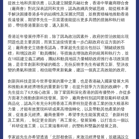
提效土地和房屋供應，以及建立關愛共融社會，香港中華廠商聯合會
（廠商會）對此深表認同和支持，認為政綱具突破思維，能從根本著
手解決困擾香港多年的結構性及深層次問題，並務實積極地推動香港
長遠發展，期望李先生一旦當選後能提出更多具體的措施和執行細
節，帶領香港重新出發，邁入新局。
香港近年發展停滯不前，除了因為政治因素外，政府的管治效能出現
問題也是主要原因，而第五波疫情更進一步凸顯政府在這方面的不
足；廠商會史立德會長認為，李家超先生提出包括以「關鍵績效指
標」和增設政府「動員機制」等措施去增強政府的統籌和執行力，並
在18區建立義工網絡，團結和動員地區力量輔助政府推行各項政策措
施，是非常創新和突破的概念，充份反映李先生有破舊立新、堅決改
變的勇氣和擔當，相信能帶來新氣象，建設一個真正高效能的政府。
創新與科技是當今世界發展的重中之重，也是香港融入國家發展大局
和推動未來經濟增長的重要新引擎；在提升競爭力方面的政綱中，李
先生提出了6大核心政策，除了鞏固和深化香港的固有優勢外，亦從多
方面著力推動創新科技發展。當中，廠商會特別認同要鼓勵科研成果
商品化，認為只有充分利用香港工商界特別是香港工業的強大根基和
力量，才能有效實現科研成果高增值轉化，以及帶動其他產業的發
展，促進多元經濟。廠商會重申，希望李先生能落實成立「創新科技
及工業局」，制定更全面的「再工業化」發展策略，以打造出一個以
「科研促進工業，以工業滋養科研」的雙軌和雙贏的發展之路。
李家超先生亦希望透過「北部都會區」來激活經濟發展，並建議設立