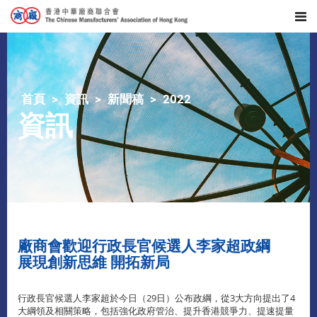
首頁
資訊
新聞稿
2022
資訊
廠商會歡迎行政長官候選人李家超政綱
展現創新思維 開拓新局
行政長官候選人李家超於今日（29日）公布政綱，從3大方向提出了4
大綱領及相關策略，包括強化政府管治、提升香港競爭力、提速提量