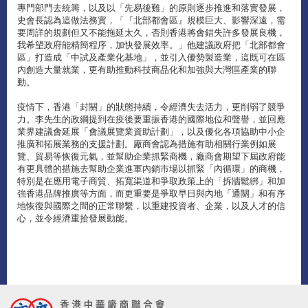
專門部門去統籌，以及以「先易後難」的原則逐步推進和落實發展，
史會長認為這做法務實，「『北部都會區』規模巨大、影響深遠，需
要周詳的規劃但又不能拖延太久，否則香港將會錯失許多發展良機，
我希望政府能精簡程序，加快發展效率。」他建議政府把「北部都會
區」打造成「中試及產業化基地」，並引入優勢製造業，這既可在區
內創造大量就業，更有助推動科技商品化和加強與大灣區產業的聯
動。
疫情下，香港「封關」的狀態持續，令經濟失去活力，更削弱了競爭
力。李先生的政綱提到在疫後要重振香港的國際地位和聲譽，並回應
業界建議會延展「會議展覽業資助計劃」，以及優化各項協助中小企
推廣和拓展業務的支援計劃。廠商會認為措施有助相關行業例如展
覽、貿易等恢復元氣，並幫助企業抓緊商機，廠商會期望下屆政府能
有更具體的措施去幫助企業進軍內銷市場以抓緊「內循環」的商機，
特別是在應用電子商貿、拓寬渠道和爭取政策上的「拆牆鬆綁」和加
強香港品牌推廣等方面，而更重要是爭取早日與內地「通關」和有序
地恢復與國際之間的正常聯繫，以重建投資者、企業，以及人才的信
心，並令經濟重拾發展動能。