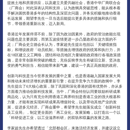
提效土地和房屋供应，以及建立关爱共融社会，香港中华厂商联合会
（厂商会）对此深表认同和支持，认为政纲具突破思维，能从根本着
手解决困扰香港多年的结构性及深层次问题，并务实积极地推动香港
长远发展，期望李先生一旦当选后能提出更多具体的措施和执行细
节，带领香港重新出发，迈入新局。
香港近年发展停滞不前，除了因为政治因素外，政府的管治效能出现
问题也是主要原因，而第五波疫情更进一步凸显政府在这方面的不
足；厂商会史立德会长认为，李家超先生提出包括以「关键绩效指
标」和增设政府「动员机制」等措施去增强政府的统筹和执行力，并
在18区建立义工网络，团结和动员地区力量辅助政府推行各项政策措
施，是非常创新和突破的概念，充份反映李先生有破旧立新、坚决改
变的勇气和担当，相信能带来新气象，建设一个真正高效能的政府。
创新与科技是当今世界发展的重中之重，也是香港融入国家发展大局
和推动未来经济增长的重要新引擎；在提升竞争力方面的政纲中，李
先生提出了6大核心政策，除了巩固和深化香港的固有优势外，亦从多
方面着力推动创新科技发展。当中，厂商会特别认同要鼓励科研成果
商品化，认为只有充分利用香港工商界特别是香港工业的强大根基和
力量，才能有效实现科研成果高增值转化，以及带动其他产业的发
展，促进多元经济。厂商会重申，希望李先生能落实成立「创新科技
及工业局」，制定更全面的「再工业化」发展策略，以打造出一个以
「科研促进工业，以工业滋养科研」的双轨和双赢的发展之路。
李家超先生亦希望透过「北部都会区」来激活经济发展，并建议设立