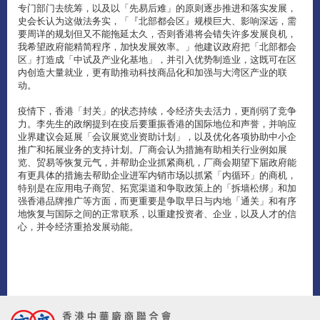
专门部门去统筹，以及以「先易后难」的原则逐步推进和落实发展，
史会长认为这做法务实，「『北部都会区』规模巨大、影响深远，需
要周详的规划但又不能拖延太久，否则香港将会错失许多发展良机，
我希望政府能精简程序，加快发展效率。」他建议政府把「北部都会
区」打造成「中试及产业化基地」，并引入优势制造业，这既可在区
内创造大量就业，更有助推动科技商品化和加强与大湾区产业的联
动。
疫情下，香港「封关」的状态持续，令经济失去活力，更削弱了竞争
力。李先生的政纲提到在疫后要重振香港的国际地位和声誉，并响应
业界建议会延展「会议展览业资助计划」，以及优化各项协助中小企
推广和拓展业务的支持计划。厂商会认为措施有助相关行业例如展
览、贸易等恢复元气，并帮助企业抓紧商机，厂商会期望下届政府能
有更具体的措施去帮助企业进军内销市场以抓紧「内循环」的商机，
特别是在应用电子商贸、拓宽渠道和争取政策上的「拆墙松绑」和加
强香港品牌推广等方面，而更重要是争取早日与内地「通关」和有序
地恢复与国际之间的正常联系，以重建投资者、企业，以及人才的信
心，并令经济重拾发展动能。