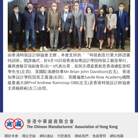
由香港時裝設計師協會主辦，本會支持的「『時裝創意行業大師證書
特訓班』開課儀式」於6月10日假香港知專設計學院時裝工藝室舉行。
廠商會駱百強副會長(右一)代表出席，並與主禮嘉賓創意香港總監曾昭
學先生(左四)、英國駐港總領事Mr Brian John Davidson(右五)、香港
知專設計學院院長王麗蓮(右四) 、英國倫敦Savile Row Academy國際
級量裁大師Prof Andrew Ramroop OBE(左五)及香港時裝設計師協會
主席楊棋彬(左三)合照。
關於本會
職位空缺
網站連結
刊登廣告
聯絡我們
免責聲明
網站地圖