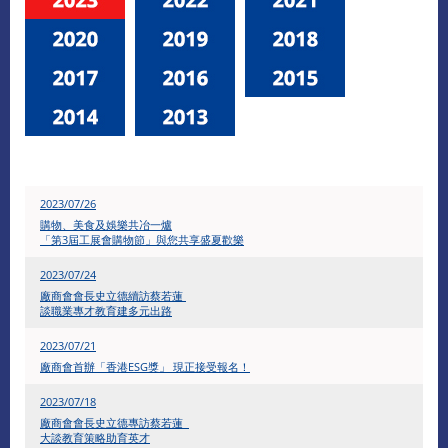
2023/07/26
​購物、美食及娛樂共冶一爐
「第3屆工展會購物節」與您共享盛夏歡樂
2023/07/24
廠商會會長史立德續訪蔡若蓮
談職業專才教育建多元出路
2023/07/21
廠商會首辦「香港ESG獎」 現正接受報名！
2023/07/18
​廠商會會長史立德專訪蔡若蓮
大談教育策略助育英才