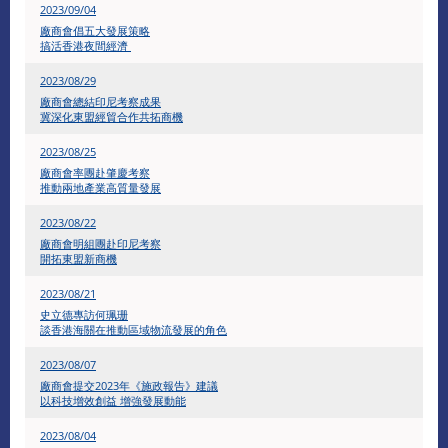
2023/09/04
廠商會倡五大發展策略
搞活香港夜間經濟
2023/08/29
廠商會總結印尼考察成果
冀深化東盟經貿合作共拓商機
2023/08/25
廠商會率團赴肇慶考察
​推動兩地產業高質量發展
2023/08/22
廠商會明組團赴印尼考察
開拓東盟新商機
2023/08/21
史立德專訪何珮珊
談香港海關在推動區域物流發展的角色
2023/08/07
廠商會提交2023年《施政報告》建議
以科技增效創益 增強發展動能
2023/08/04