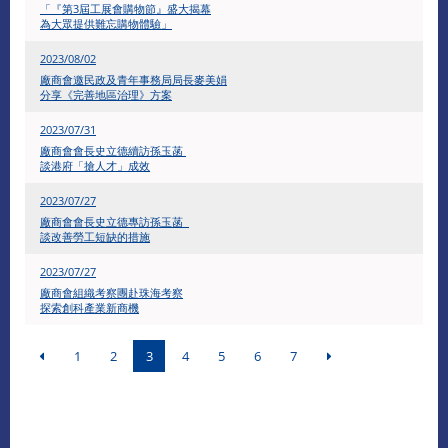
「『第3屆工展會購物節』盛大揭幕
為大眾提供難忘購物體驗」
2023/08/02
廠商會邀民政及青年事務局局長麥美娟
分享《完善地區治理》方案
2023/07/31
廠商會會長史立德續訪孫玉菡
談港府「搶人才」成效
2023/07/27
​廠商會會長史立德專訪孫玉菡
談改善勞工短缺的措施
2023/07/27
廠商會組織考察團赴珠海考察
探索創科產業新商機
1
2
3
4
5
6
7