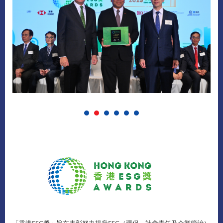
「香港ESG獎」旨在表彰努力提升ESG（環保、社會責任及企業管治）