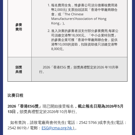
報名費用全免，惟參賽公司須分擔審核費用港
幣2,000元( 支票抬頭請寫「香港中華廠商聯合
會」或「The Chinese
Manufacturers’Association of Hong
Kong」)。
參賽
費用
進入決賽的參賽者須支付部分參賽費用,每家公
司須繳交港幣18,000元。「中小企業特別獎」
的參賽企業可獲「香港中華廠商聯合會」提供
港幣10,000的資助，扣除資助後只須繳交港幣
8,000元。
頒獎
2026「香港ESG 獎」頒獎典禮暫定於2026 年10月舉
典禮
行。
比賽日程
2026「香港ESG獎」
現已開始接受報名
，
截止報名日期為2026年5月
13日，
頒獎典禮暫定於2026年10月舉行。
如有查詢，請致電廠商會何先生( 電話：2542 5766 )或李先生(電話：
2542 8619) / 電郵：
ESG@cma.org.hk
)
。