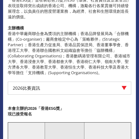
表現並取得突出成績的香港公司、機構，激勵各行各業貫徹可持續發
展理念，以負責任的態度營運業務，為經濟、社會和生態環境創造長
遠的價值。
主辦機構
香港中華廠商聯合會為獎項的主辦機構；香港品牌發展局為「合辦機
構」(Co-organiser)；廠商會檢定中心為「策略夥伴」(Strategic
Partner) ；香港生產力促進局、香港品質保證局、香港董事學會、香
港理工大學、香港聯合國教科文組織協會等擔任「協辦機構」
(Collaborating Organisations)；香港數碼港管理有限公司、香港城市
大學、香港浸會大學、香港都會大學、香港樹仁大學、嶺南大學、聖
方濟各大學、香港教育大學、香港恒生大學、香港科技大學及香港大
學等擔任「支持機構」(Supporting Organisations)。
2026比賽資訊
本會主辦的2026「香港
ESG
獎」
現已接受報名