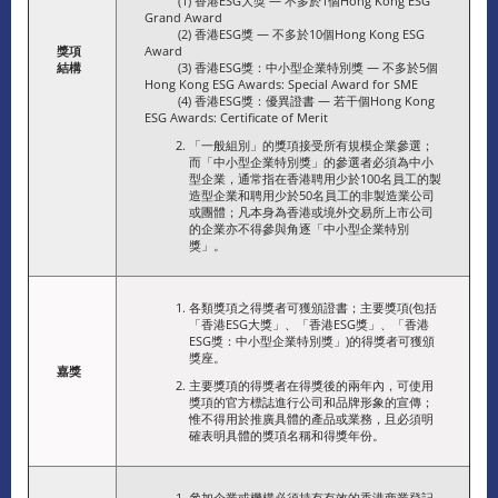
(1) 香港ESG大獎 — 不多於1個Hong Kong ESG
Grand Award
(2) 香港ESG獎 — 不多於10個Hong Kong ESG
獎項
Award
結構
(3) 香港ESG獎：中小型企業特別獎 — 不多於5個
Hong Kong ESG Awards: Special Award for SME
(4) 香港ESG獎：優異證書 — 若干個Hong Kong
ESG Awards: Certificate of Merit
「一般組別」的獎項接受所有規模企業參選；
而「中小型企業特別獎」的參選者必須為中小
型企業，通常指在香港聘用少於100名員工的製
造型企業和聘用少於50名員工的非製造業公司
或團體；凡本身為香港或境外交易所上市公司
的企業亦不得參與角逐「中小型企業特別
獎」。
各類獎項之得獎者可獲頒證書；主要獎項(包括
「香港ESG大獎」、「香港ESG獎」、「香港
ESG獎：中小型企業特別獎」)的得獎者可獲頒
獎座。
嘉獎
主要獎項的得獎者在得獎後的兩年內，可使用
獎項的官方標誌進行公司和品牌形象的宣傳；
惟不得用於推廣具體的產品或業務，且必須明
確表明具體的獎項名稱和得獎年份。
參加企業或機構必須持有有效的香港商業登記