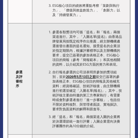
ESG核心項目的績效將重點考察「策劃與執行
力」、「價值與效益創造力」、「創新力」以
及「持續發展力」。
參選各類獎項均可循「提名」和「報名」兩個
渠道進行。其中，「入圍名單(提名)」由香港品
牌發展局按既定程序作出推薦，經主辦機構遴
選後發出書面的提名通知。接受提名的企業須
於指定期限內，根據評審標準以及主辦機構的
要求，提交已簽署的參加表格正本、ESG核心
項目的簡報（參考「簡報範本」）和其他相關
的資料，以介紹其於ESG方面的努力和表現。
參選
自行報名參選的公司須表明所參加的獎項組
及評
別，並於
2026年5月13日之前
提交已簽署的參
審程
加表格正本、ESG核心項目的簡報及其他補充
序
資料；經資格確認、技術評核後，由主辦機構
進行初選並確定「入圍名單(報名)」。其中，技
術評核主要由特邀的第三方專家執行，有需要
時或會對參選者進行「進一步審核」，包括但
不限於資料核對、與管理者面談、實地探訪、
要求對負面資料的解釋和跟進等。
經「提名」和「報名」兩個渠道入圍的企業將
於決選環節統一進行評審；入圍企業需向決賽
評審團作約為10分鐘的介紹。