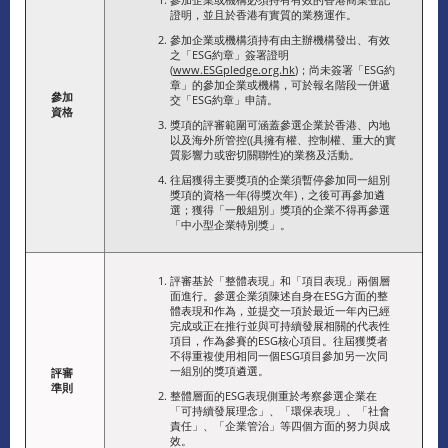
證明，並且於香港有實質的業務運作。
參加企業或機構須持有由主辦機構發出、有效
之「ESG約章」簽署證明
(
www.ESGpledge.org.hk
)；尚未簽署「ESG約
章」的參加企業或機構，可於報名階段一併遞
參加
交「ESG約章」申請。
資格
獎項的評審範圍可涵蓋參選企業於香港、內地
以及海外所管控((具擁有權、控制權、重大的實
質影響力或密切關聯性)的業務及活動。
往屆獲得主要獎項的企業須暫停參加同一組別
獎項的資格一年(得獎次年)，之後可再參加遴
選；獲得「一般組別」獎項的企業不得再參選
「中小型企業特別獎」。
評審基於「整體表現」和「項目表現」兩個層
面進行。參選企業須陳述自身在ESG方面的整
體表現和作為，並提交一項於最近一年內已經
完成或正在推行並與可持續發展相關的代表性
項目，作為參賽的ESG核心項目。往屆獲獎者
不得重複使用相同一個ESG項目參加另一次同
一組別的獎項遴選。
評審
準則
整體層面的ESG表現側重於考察參選企業在
「可持續發展理念」、「環保表現」、「社會
責任」、「企業管治」等四個方面的努力與成
效。