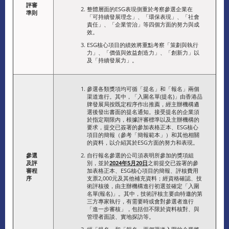
評審
整體層面的ESG表現側重於考察參選企業在
準則
「可持續發展理念」、「環保表現」、「社會
責任」、「企業管治」等四個方面的努力與成
效。
ESG核心項目的績效將重點考察「策劃與執行
力」、「價值與效益創造力」、「創新力」以
及「持續發展力」。
參選各類獎項均可循「提名」和「報名」兩個
渠道進行。其中，「入圍名單(提名)」由香港品
牌發展局按既定程序作出推薦，經主辦機構遴
選後發出書面的提名通知。接受提名的企業須
於指定期限內，根據評審標準以及主辦機構的
要求，提交已簽署的參加表格正本、ESG核心
項目的簡報（參考「簡報範本」）和其他相關
的資料，以介紹其於ESG方面的努力和表現。
參選
自行報名參選的公司須表明所參加的獎項組
及評
別，並於
2024年5月20日
之前提交已簽署的參
審程
加表格正本、ESG核心項目的簡報、評核費用
序
支票2,000元及其他補充資料；經資格確認、技
術評核後，由主辦機構進行初選並確定「入圍
名單(報名)」。其中，技術評核主要由特邀的第
三方專家執行，有需要時或會對參選者進行
「進一步審核」，包括但不限於資料核對、與
管理者面談、實地探訪等。