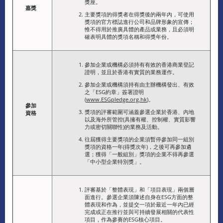
獎座。
嘉獎
主要獎項的得獎者在得獎後的兩年內，可使用
獎項的官方標誌進行公司和品牌形象的宣傳；
惟不得用於推廣具體的產品或業務，且必須明
確表明具體的獎項名稱和得獎年份。
參加企業或機構必須持有有效的香港商業登記
證明，並且於香港有實質的業務運作。
參加企業或機構須持有由主辦機構發出、有效
之「ESG約章」簽署證明
(
www.ESGpledge.org.hk
)。
參加
獎項的評審範圍可涵蓋參選企業於香港、內地
資格
以及海外所管控(具擁有權、控制權、實質影響
力或密切關聯性)的業務及活動。
往屆獲得主要獎項的企業須暫停參加同一組別
獎項的資格一年(得獎次年)，之後可再參加遴
選；獲得「一般組別」獎項的企業不得再參選
「中小型企業特別獎」。
評審基於「整體表現」和「項目表現」兩個層
面進行。參選企業須陳述自身在ESG方面的整
體表現和作為，並提交一項於最近一年內已經
完成或正在推行並與可持續發展相關的代表性
項目，作為參賽的ESG核心項目。