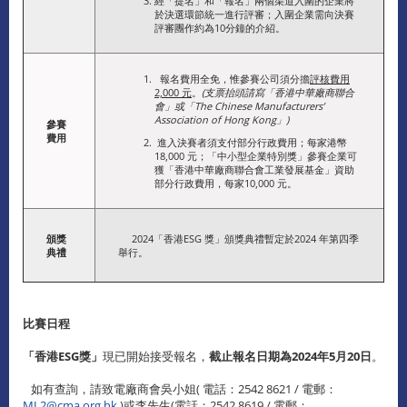
經「提名」和「報名」兩個渠道入圍的企業將
於決選環節統一進行評審；入圍企業需向決賽
評審團作約為10分鐘的介紹。
報名費用全免，惟參賽公司須分擔
評核費用
2,000 元
。
(支票抬頭請寫「香港中華廠商聯合
會」或「The Chinese Manufacturers’
Association of Hong Kong」)
參賽
費用
進入決賽者須支付部分行政費用；每家港幣
18,000 元；「中小型企業特別獎」參賽企業可
獲「香港中華廠商聯合會工業發展基金」資助
部分行政費用，每家10,000 元。
頒獎
2024「香港ESG 獎」頒獎典禮暫定於2024 年第四季
典禮
舉行。
比賽日程
「香港ESG獎」
現已開始接受報名，
截止報名日期為2024年5月20日
。
如有查詢，請致電廠商會吳小姐( 電話：2542 8621 / 電郵：
ML2@cma.org.hk
)或李先生(電話：2542 8619 / 電郵：