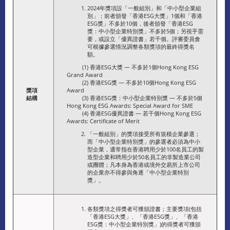
2024年獎項設「一般組別」和「中小型企業組
別」；前者頒發「香港ESG大獎」1個和「香港
ESG獎」不多於10個，後者頒發「香港ESG
獎：中小型企業特別獎」不多於5個；另視乎需
要，或設立「優異證書」若干個。評審委員會
可根據參選情況調整各類獎項的最終得獎名
額。
(1) 香港ESG大獎 — 不多於1個Hong Kong ESG
Grand Award
(2) 香港ESG獎 — 不多於10個Hong Kong ESG
獎項
Award
結構
(3) 香港ESG獎：中小型企業特別獎 — 不多於5個
Hong Kong ESG Awards: Special Award for SME
(4) 香港ESG優異證書 — 若干個Hong Kong ESG
Awards: Certificate of Merit
「一般組別」的獎項接受所有規模企業參選；
而「中小型企業特別獎」的參選者必須為中小
型企業，通常指在香港聘用少於100名員工的製
造型企業和聘用少於50名員工的非製造業公司
或團體；凡本身為香港或境外交易所上市公司
的企業亦不得參與角逐「中小型企業特別
獎」。
各類獎項之得獎者可獲頒證書；主要獎項(包括
「香港ESG大獎」、「香港ESG獎」、「香港
ESG獎：中小型企業特別獎」)的得獎者可獲頒