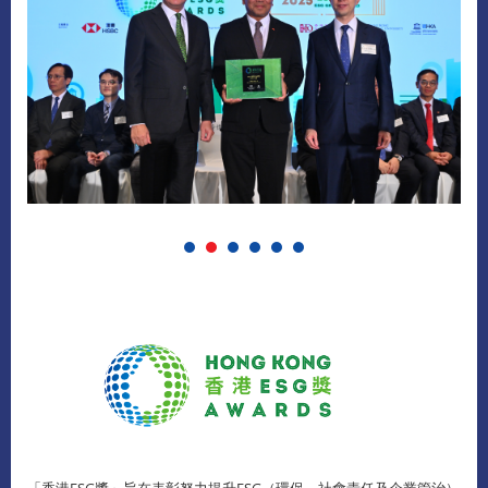
「香港ESG獎」旨在表彰努力提升ESG（環保、社會責任及企業管治）