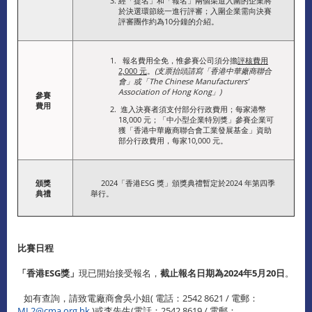
經「提名」和「報名」兩個渠道入圍的企業將
於決選環節統一進行評審；入圍企業需向決賽
評審團作約為10分鐘的介紹。
報名費用全免，惟參賽公司須分擔
評核費用
2,000 元
。
(支票抬頭請寫「香港中華廠商聯合
會」或「The Chinese Manufacturers’
Association of Hong Kong」)
參賽
費用
進入決賽者須支付部分行政費用；每家港幣
18,000 元；「中小型企業特別獎」參賽企業可
獲「香港中華廠商聯合會工業發展基金」資助
部分行政費用，每家10,000 元。
頒獎
2024「香港ESG 獎」頒獎典禮暫定於2024 年第四季
典禮
舉行。
比賽日程
「香港ESG獎」
現已開始接受報名，
截止報名日期為2024年5月20日
。
如有查詢，請致電廠商會吳小姐( 電話：2542 8621 / 電郵：
ML2@cma.org.hk
)或李先生(電話：2542 8619 / 電郵：