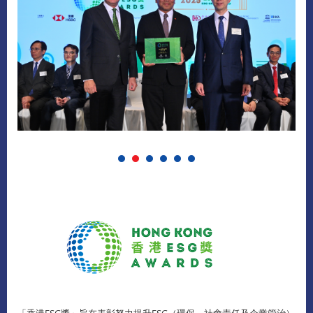
「香港ESG獎」旨在表彰努力提升ESG（環保、社會責任及企業管治）