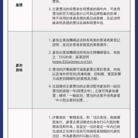
獎座。
嘉獎
主要獎項的得獎者在得獎後的兩年內，可使用
獎項的官方標誌進行公司和品牌形象的宣傳；
惟不得用於推廣具體的產品或業務，且必須明
確表明具體的獎項名稱和得獎年份。
參加企業或機構必須持有有效的香港商業登記
證明，並且於香港有實質的業務運作。
參加企業或機構須持有由主辦機構發出、有效
之「ESG約章」簽署證明
(
www.ESGpledge.org.hk
)。
參加
獎項的評審範圍可涵蓋參選企業於香港、內地
資格
以及海外所管控(具擁有權、控制權、實質影響
力或密切關聯性)的業務及活動。
往屆獲得主要獎項的企業須暫停參加同一組別
獎項的資格一年(得獎次年)，之後可再參加遴
選；獲得「一般組別」獎項的企業不得再參選
「中小型企業特別獎」。
評審基於「整體表現」和「項目表現」兩個層
面進行。參選企業須陳述自身在ESG方面的整
體表現和作為，並提交一項於最近一年內已經
完成或正在推行並與可持續發展相關的代表性
項目，作為參賽的ESG核心項目。