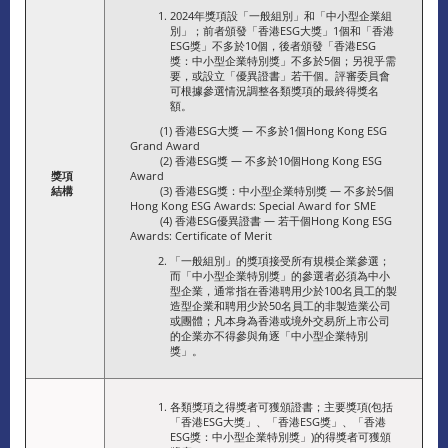
2024年獎項設「一般組別」和「中小型企業組
別」；前者頒發「香港ESG大獎」1個和「香港
ESG獎」不多於10個，後者頒發「香港ESG
獎：中小型企業特別獎」不多於5個；另視乎需
要，或設立「優異證書」若干個。評審委員會
可根據參選情況調整各類獎項的最終得獎名
額。
(1) 香港ESG大獎 — 不多於1個Hong Kong ESG
Grand Award
(2) 香港ESG獎 — 不多於10個Hong Kong ESG
獎項
Award
結構
(3) 香港ESG獎：中小型企業特別獎 — 不多於5個
Hong Kong ESG Awards: Special Award for SME
(4) 香港ESG優異證書 — 若干個Hong Kong ESG
Awards: Certificate of Merit
「一般組別」的獎項接受所有規模企業參選；
而「中小型企業特別獎」的參選者必須為中小
型企業，通常指在香港聘用少於100名員工的製
造型企業和聘用少於50名員工的非製造業公司
或團體；凡本身為香港或境外交易所上市公司
的企業亦不得參與角逐「中小型企業特別
獎」。
各類獎項之得獎者可獲頒證書；主要獎項(包括
「香港ESG大獎」、「香港ESG獎」、「香港
ESG獎：中小型企業特別獎」)的得獎者可獲頒