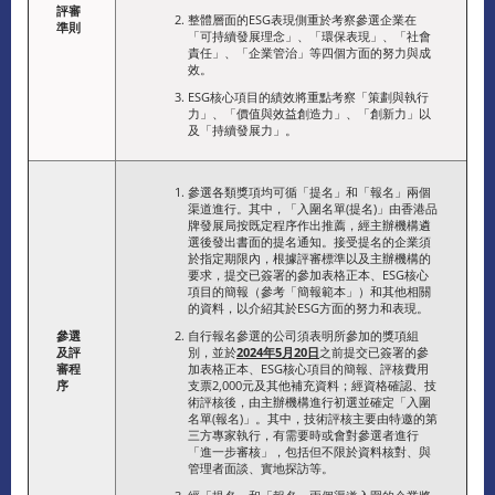
評審
整體層面的ESG表現側重於考察參選企業在
準則
「可持續發展理念」、「環保表現」、「社會
責任」、「企業管治」等四個方面的努力與成
效。
ESG核心項目的績效將重點考察「策劃與執行
力」、「價值與效益創造力」、「創新力」以
及「持續發展力」。
參選各類獎項均可循「提名」和「報名」兩個
渠道進行。其中，「入圍名單(提名)」由香港品
牌發展局按既定程序作出推薦，經主辦機構遴
選後發出書面的提名通知。接受提名的企業須
於指定期限內，根據評審標準以及主辦機構的
要求，提交已簽署的參加表格正本、ESG核心
項目的簡報（參考「簡報範本」）和其他相關
的資料，以介紹其於ESG方面的努力和表現。
參選
自行報名參選的公司須表明所參加的獎項組
及評
別，並於
2024年5月20日
之前提交已簽署的參
審程
加表格正本、ESG核心項目的簡報、評核費用
序
支票2,000元及其他補充資料；經資格確認、技
術評核後，由主辦機構進行初選並確定「入圍
名單(報名)」。其中，技術評核主要由特邀的第
三方專家執行，有需要時或會對參選者進行
「進一步審核」，包括但不限於資料核對、與
管理者面談、實地探訪等。