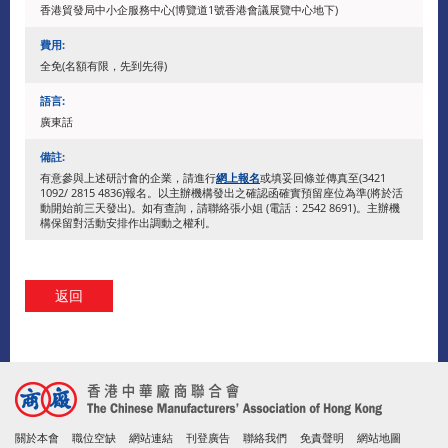
香港貿發局中小企服務中心(博覽道1號香港會議展覽中心地下)
費用:
全免(名額有限，先到先得)
語言:
廣東話
備註:
有意參與上述研討會的企業，請進行
網上報名
或填妥回條並傳真至(3421
1092/ 2815 4836)報名。以主辦機構發出之確認函確實預留座位為準(將於活
動開始前三天發出)。如有查詢，請聯絡張小姐 (電話：2542 8691)。主辦機
構保留對活動安排作出調動之權利。
返回
關於本會
職位空缺
網站連結
刊登廣告
聯絡我們
免責聲明
網站地圖