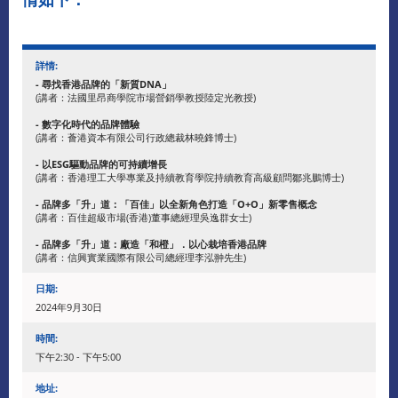
詳情:
- 尋找香港品牌的「新質DNA」
(講者：法國里昂商學院市場營銷學教授陸定光教授)
- 數字化時代的品牌體驗
​​(講者：薈港資本有限公司行政總裁林曉鋒博士)
- 以ESG驅動品牌的可持續增長
(講者：香港理工大學專業及持續教育學院持續教育高級顧問鄒兆鵬博士)
- 品牌多「升」道：「百佳」以全新角色打造「O+O」新零售概念
(講者：百佳超級市場(香港)董事總經理吳逸群女士)
- 品牌多「升」道：廠造「和橙」．以心栽培香港品牌
(講者：信興實業國際有限公司總經理李泓翀先生)
日期:
2024年9月30日
時間:
下午2:30 - 下午5:00
地址: