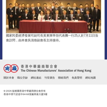
國家民委經濟發展司副司長黃東輝率領代表團一行25人於7月11日蒞
會訪問，由本會吳清煥副會長主持接待。
關於本會
職位空缺
網站連結
刊登廣告
聯絡我們
免責聲明
網站地圖
© 2026 版權屬香港中華廠商聯合會所有
香港中環干諾道中64-66號廠商會大廈5樓