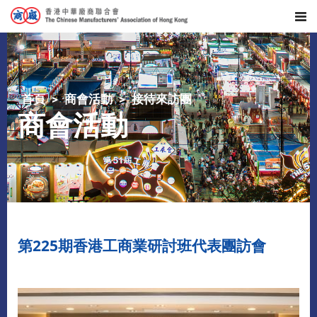
首頁
商會活動
接待來訪團
商會活動
第225期香港工商業研討班代表團訪會