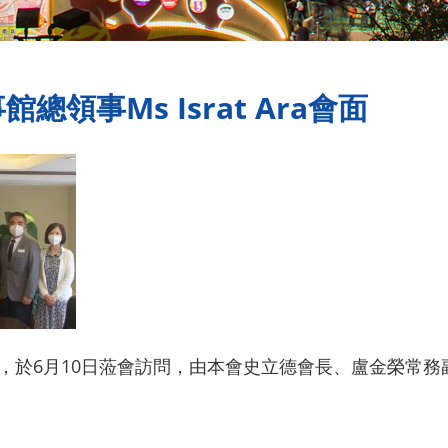
領事Ms Israt Ara會面
 Ara ，於6月10日蒞會訪問，由本會史立德會長、盧金