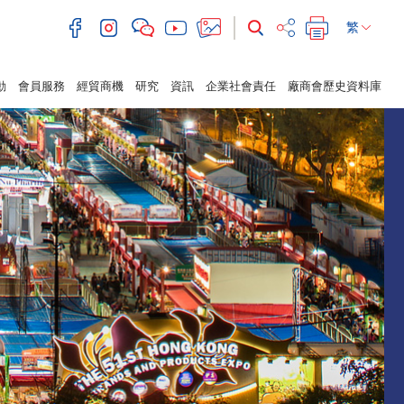
繁
動
會員服務
經貿商機
研究
資訊
企業社會責任
廠商會歷史資料庫