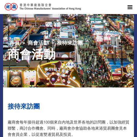
首頁
商會活動
接待來訪團
商會活動
接待來訪團
廠商會每年接待超過100個來自內地及世界各地的訪問團，以加強經貿
聯繫，商討合作機會。同時，廠商會亦會協助各地來港貿易團會見本
會會員企業，以促進雙邊貿易及投資。