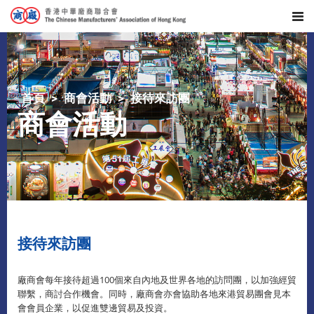
首頁
商會活動
接待來訪團
商會活動
接待來訪團
廠商會每年接待超過100個來自內地及世界各地的訪問團，以加強經貿
聯繫，商討合作機會。同時，廠商會亦會協助各地來港貿易團會見本
會會員企業，以促進雙邊貿易及投資。