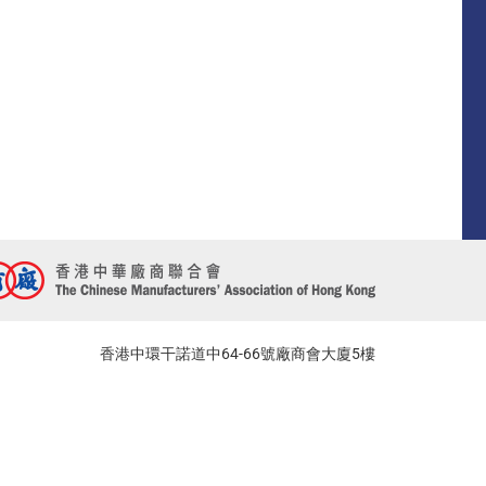
香港中環干諾道中64-66號廠商會大廈5樓