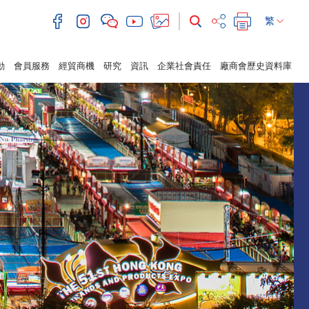
繁
動
會員服務
經貿商機
研究
資訊
企業社會責任
廠商會歷史資料庫