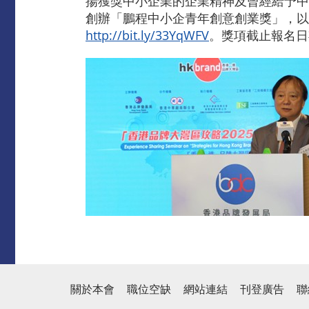
揚獲獎中小企業的企業精神及曾經給予中
創辦「鵬程中小企青年創意創業獎」，以
http://bit.ly/33YqWFV
。獎項截止報名日
關於本會
職位空缺
網站連結
刊登廣告
聯