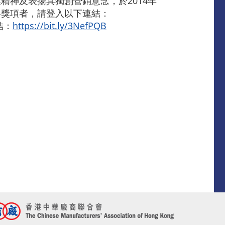
神及表揚其獨創營銷意念，於2014年
各獎項者，請登入以下連結：
結：
https://bit.ly/3NefPQB