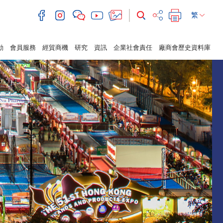
繁
動
會員服務
經貿商機
研究
資訊
企業社會責任
廠商會歷史資料庫