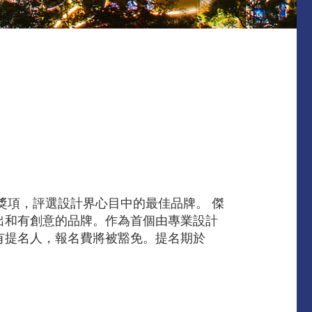
牌獎項，評選設計界心目中的最佳品牌。 傑
出和有創意的品牌。作為首個由專業設計
有提名人，報名費將被豁免。提名期於