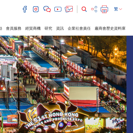
繁
動
會員服務
經貿商機
研究
資訊
企業社會責任
廠商會歷史資料庫