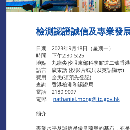
檢測認證誠信及專業發展
日期：2023年9月18日（星期一）
時間：下午2:30-5:25
地點：九龍尖沙咀東部科學館道二號香港科
語言：廣東話 (投影片或只以英語顯示)
費用：全免(須預先登記)
查詢：香港檢測和認證局
電話：2180 9097
電郵：
nathaniel.mong@itc.gov.hk
簡介：
專業水平及誠信是優良商譽的基石，亦是