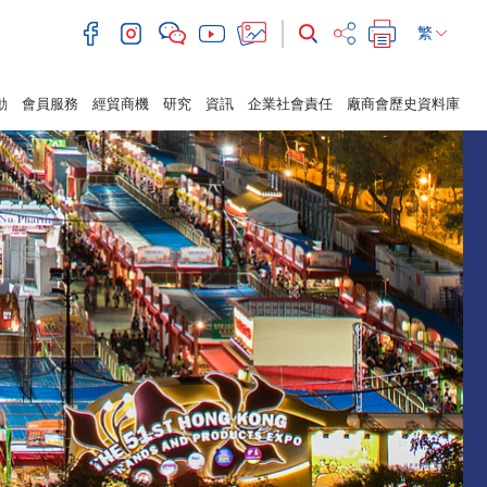
繁
動
會員服務
經貿商機
研究
資訊
企業社會責任
廠商會歷史資料庫