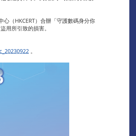
中心（HKCERT）合辦「守護數碼身分你
被盜用所引致的損害。
tc_20230922
。