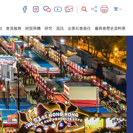
繁
動
會員服務
經貿商機
研究
資訊
企業社會責任
廠商會歷史資料庫