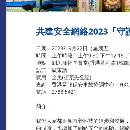
共建安全網絡2023「
日期：2023年9月22日（星期五）
時間：上午時段：上午9:30-下午12:15；下
地點：鰂魚涌社區會堂(香港基利路1號鰂
語言：廣東話
費用：全免(須預先登記)
查詢：香港電腦保安事故協調中心（HKCE
電話：2788 5421
簡介：
我們大家都正見證着科技的進步和發展，
的同時，也增加了網絡安全的風險。網絡