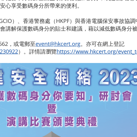
安心享受數碼身分所帶來的便利。
CIO）、香港警務處（HKPF）與香港電腦保安事故協調
會講解保護數碼身分的貼士和建議，藉以減低數碼身分
562，或電郵至
event@hkcert.org
。亦可在網上登記
0230922
）。詳情請瀏覽
https://www.hkcert.org/event_