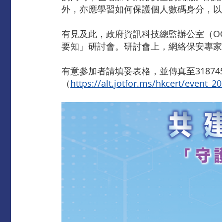
外，亦應學習如何保護個人數碼身分，以
有見及此，政府資訊科技總監辦公室（OG
要知」研討會。研討會上，網絡保安專家
有意參加者請填妥表格，並傳真至31874
（
https://alt.jotfor.ms/hkcert/event_2