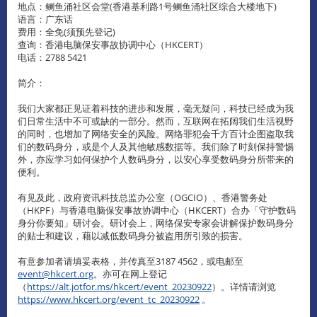
地点：鲗鱼涌社区会堂(香港基利路1号鲗鱼涌社区综合大楼地下)
语言：广东话
费用：全免(须预先登记)
查询：香港电脑保安事故协调中心（HKCERT）
电话：2788 5421
简介：
我们大家都正见证着科技的进步和发展，毫无疑问，科技已经成为我
们日常生活中不可或缺的一部分。然而，互联网在拓阔我们生活视野
的同时，也增加了网络安全的风险。网络罪犯会千方百计企图盗取我
们的数码身分，或是个人及其他敏感数据等。我们除了时刻保持警惕
外，亦应学习如何保护个人数码身分，以安心享受数码身分所带来的
便利。
有见及此，政府资讯科技总监办公室（OGCIO）、香港警务处
（HKPF）与香港电脑保安事故协调中心（HKCERT）合办「守护数码
身分你要知」研讨会。研讨会上，网络保安专家会讲解保护数码身分
的贴士和建议，藉以减低数码身分被盗用所引致的损害。
有意参加者请填妥表格，并传真至3187 4562，或电邮至
event@hkcert.org
。亦可在网上登记
（
https://alt.jotfor.ms/hkcert/event_20230922
）。详情请浏览
https://www.hkcert.org/event_tc_20230922
。