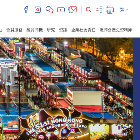
繁
動
會員服務
經貿商機
研究
資訊
企業社會責任
廠商會歷史資料庫