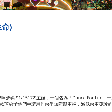
躍生命)」
碼 91/15172)主辦，一個名為「Dance For Li
款項給予他們申請用作乘坐無障礙車輛，減低乘車覆診的