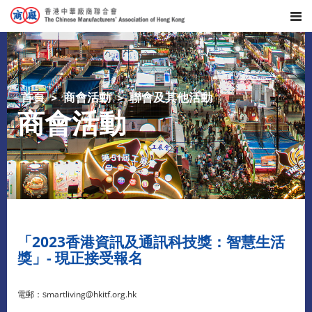
首頁
商會活動
聯會及其他活動
商會活動
「2023香港資訊及通訊科技獎：智慧生活
獎」- 現正接受報名
martliving@hkitf.org.hk
電郵：
s