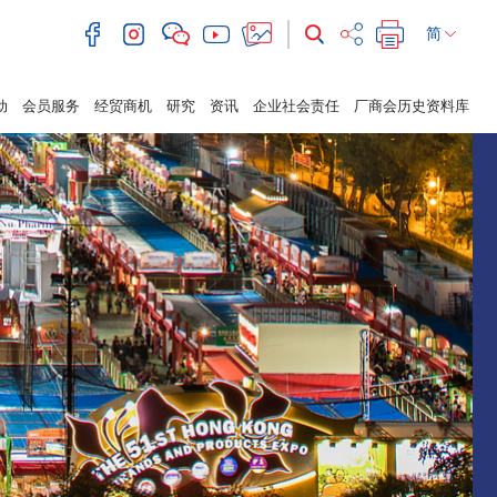
简
动
会员服务
经贸商机
研究
资讯
企业社会责任
厂商会历史资料库