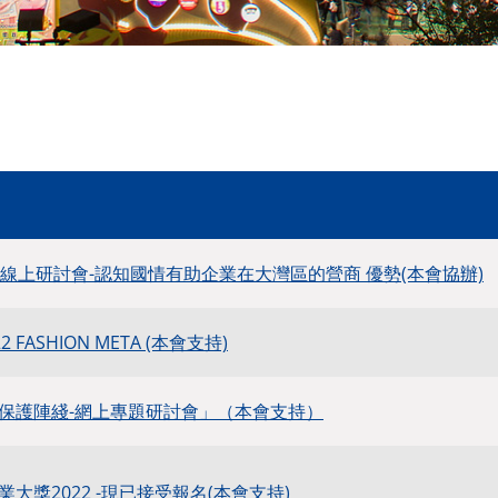
年線上研討會-認知國情有助企業在大灣區的營商 優勢(本會協辦)
022 FASHION META (本會支持)
保護陣綫-網上專題研討會」（本會支持）
大獎2022 -現已接受報名(本會支持)