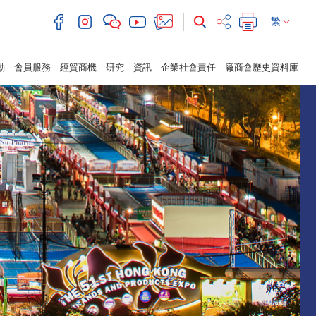
繁
動
會員服務
經貿商機
研究
資訊
企業社會責任
廠商會歷史資料庫