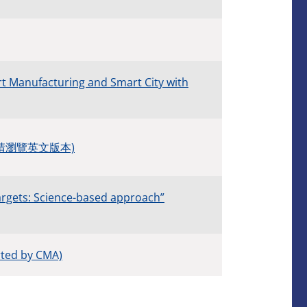
art Manufacturing and Smart City with
MA) (請瀏覽英文版本)
argets: Science-based approach”
rted by CMA)