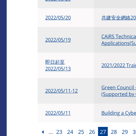
2022/05/20
共建安全網絡20
CAiRS Technica
2022/05/19
Applications(S
即日起至
2021/2022 Tr
2022/05/13
Green Council 
2022/05/11-12
(Supported 
2022/05/11
Building a Cyb
...
23
24
25
26
27
28
29
3