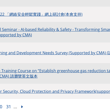
22 「網絡安全輕鬆實踐」網上研討會(本會支持)
l Seminar - AI-based Reliability & Safety - Transforming Sm
upported by CMA)
aining and Development Needs Survey (Supported by C
- Training Course on “Establish greenhouse gas reduction t
by CMA) 請瀏覽英文版本
er Security, Cloud Protection and Privacy Framework(suppo
0
31
...