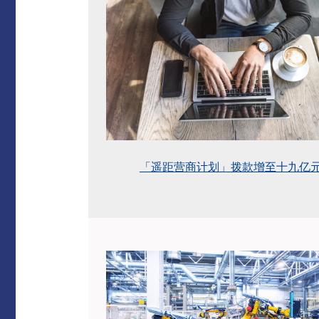
「遥距营商计划」拨款增至十九亿