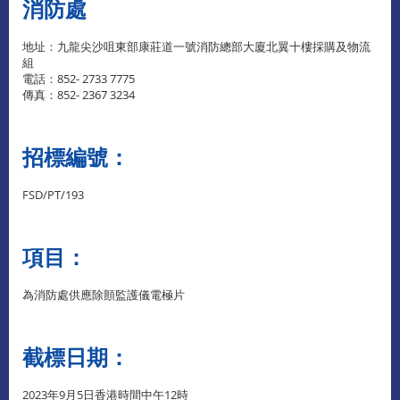
消防處
地址：九龍尖沙咀東部康莊道一號消防總部大廈北翼十樓採購及物流
組
電話：852- 2733 7775
傳真：852- 2367 3234
招標編號：
FSD/PT/193
項目：
為消防處供應除顫監護儀電極片
截標日期：
2023年9月5日香港時間中午12時