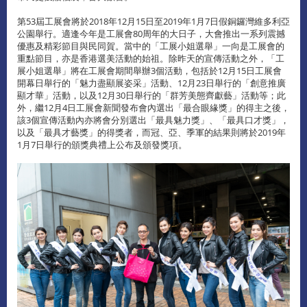
第53屆工展會將於2018年12月15日至2019年1月7日假銅鑼灣維多利亞
公園舉行。適逢今年是工展會80周年的大日子，大會推出一系列震撼
優惠及精彩節目與民同賀。當中的「工展小姐選舉」一向是工展會的
重點節目，亦是香港選美活動的始祖。除昨天的宣傳活動之外，「工
展小姐選舉」將在工展會期間舉辦3個活動，包括於12月15日工展會
開幕日舉行的「魅力盡顯展姿采」活動、12月23日舉行的「創意推廣
顯才華」活動，以及12月30日舉行的「群芳美態齊獻藝」活動等；此
外，繼12月4日工展會新聞發布會內選出「最合眼緣獎」的得主之後，
該3個宣傳活動內亦將會分別選出「最具魅力獎」、「最具口才獎」，
以及「最具才藝獎」的得獎者，而冠、亞、季軍的結果則將於2019年
1月7日舉行的頒獎典禮上公布及頒發獎項。