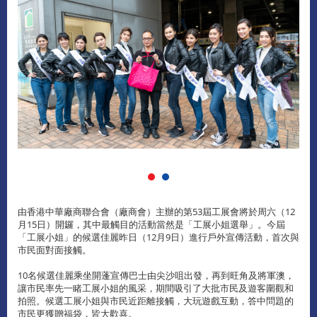
由香港中華廠商聯合會（廠商會）主辦的第53屆工展會將於周六（12
月15日）開鑼，其中最觸目的活動當然是「工展小姐選舉」。今屆
「工展小姐」的候選佳麗昨日（12月9日）進行戶外宣傳活動，首次與
市民面對面接觸。
10名候選佳麗乘坐開蓬宣傳巴士由尖沙咀出發，再到旺角及將軍澳，
讓市民率先一睹工展小姐的風采，期間吸引了大批市民及遊客圍觀和
拍照。候選工展小姐與市民近距離接觸，大玩遊戲互動，答中問題的
市民更獲贈福袋，皆大歡喜。