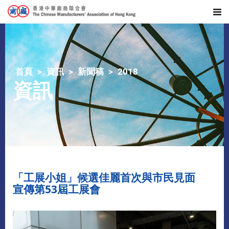
首頁
資訊
新聞稿
2018
資訊
「工展小姐」候選佳麗首次與市民見面
宣傳第53屆工展會