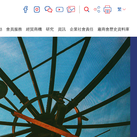
繁
動
會員服務
經貿商機
研究
資訊
企業社會責任
廠商會歷史資料庫