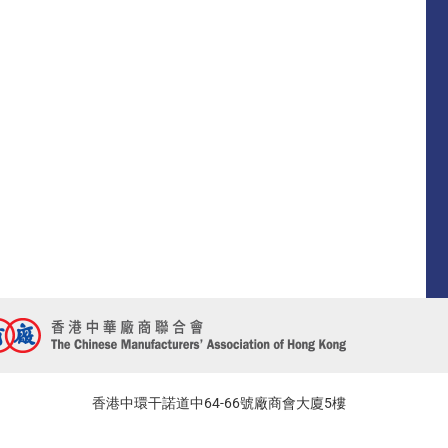
香港中環干諾道中64-66號廠商會大廈5樓