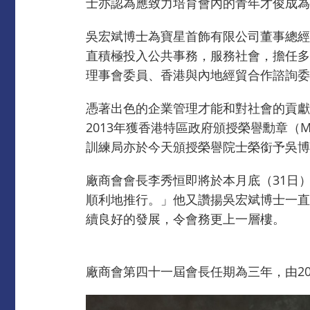
士亦認為應致力培育會內的青年才俊成為
吳宏斌博士為寶星首飾有限公司董事總經
直積極投入公共事務，服務社會，擔任多
理事會委員、香港與內地經貿合作諮詢委員
憑著出色的企業管理才能和對社會的貢獻，
2013年獲香港特區政府頒授榮譽勳章（M
訓練局亦於今天頒授榮譽院士榮銜予吳博
廠商會會長李秀恒即將於本月底（31日
順利地推行。」他又讚揚吳宏斌博士一直
續良好的發展，令會務更上一層樓。
廠商會第四十一屆會長任期為三年，由201