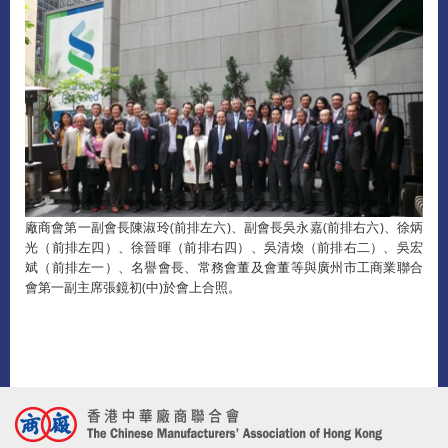
廠商會第一副會長陳淑玲(前排左六)、副會長吳永嘉(前排右六)、徐炳
光（前排左四）、徐晉暉（前排右四）、吳清煥（前排右二）、吳宏
斌（前排左一）、名譽會長、常務會董及會董等與廣州市工商業聯合
會第一副主席張鏡初(中)於會上合照。