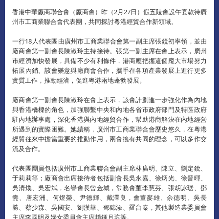
香港中華廠商聯合會（廠商會）昨（2月27日）假五陵會設午宴款待廣
州市工商業聯合會代表團，共同探討粵港經貿合作新領域。
一行18人代表團由廣州市工商業聯合會第一副主席張鏡初率領，並由
廠商會第一副會長陳淑玲主持接待。張第一副主席在會上表示，廣州
市經濟加快發展，具備不少有利條件，港商應把握這個龐大市場努力
拓展內銷。該會樂意與廠商會合作，攜手在各項產業發展上進行更多
實質工作，推動經濟，促進粵港兩地蓬勃發展。
廠商會第一副會長陳淑玲在會上表示，該會計劃進一步強化作為內地
與香港橋樑的角色，加強聯繫中央和內地各省市政府部門及特區政府
駐內地辦事處，深化香港與內地經貿合作，幫助港商解決在內地經營
所遇到的實際困難。她續稱，廣州市工商業聯合會歷史悠久，在粵港
經貿往來中擔當重要的推動作用，兩會擁有共同的理念，可以多作交
流及合作。
代表團團員包括廣州市工商業聯合會副主席林廣明、陳立、劉定銳、
于莉莉等；廠商會出席接待者包括副會長吳永嘉、徐炳光、徐晉暉、
吳清煥、吳宏斌，名譽會長曾金城，常務會董李慧芬、張胡詠琚、鄧
燾、唐宏洲、何煜榮、尹德輝、戴澤良，會董麥雄、余德明、吳長
勝、蔡少森、吳國安、劉漢華、鄧錦添、羅台秦，其他製造業委員會
主席李國明及婦女委員會主席趙鍾月琼等。