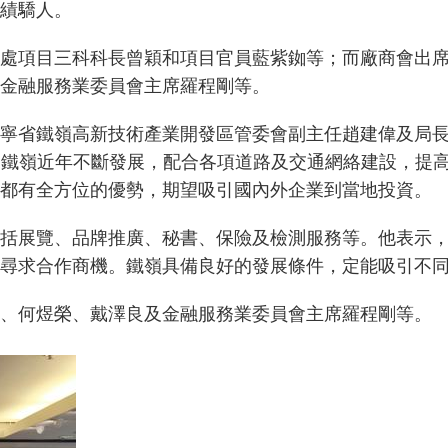
績驕人。
處項目三科科長曾穎和項目官員藍紫銣等；而廠商會出
金融服務業委員會主席羅程剛等。
寧省鐵嶺高新技術產業開發區管委會副主任趙建偉及局
萬人。鐵嶺近年不斷發展，配合各項道路及交通網絡建設，
都有全方位的優勢，期望吸引國內外企業到當地投資。
括展覽、品牌推廣、秘書、保險及檢測服務等。他表示
尋求合作商機。鐵嶺具備良好的發展條件，定能吸引不
、何煜榮、戴澤良及金融服務業委員會主席羅程剛等。