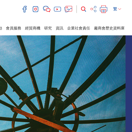
繁
動
會員服務
經貿商機
研究
資訊
企業社會責任
廠商會歷史資料庫