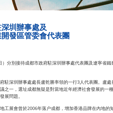
駐深圳辦事處及
業開發區管委會代表團
10日）分別接待成都市政府駐深圳辦事處代表團及遼寧省
府駐深圳辦事處處長盧乾勝率領的一行3人代表團。盧處長
議之一，選址成都無疑是對當地近年經濟社會發展的一
發展問題。
地工展會曾於2006年落户成都，增加香港品牌在內地的