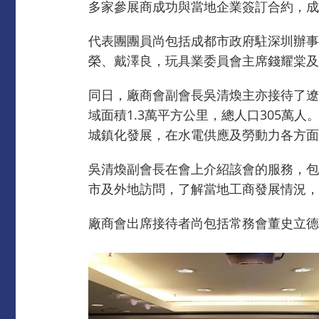
多家參展商成功與當地企業簽訂合約，成
代表團團員尚包括成都市政府駐深圳辦事
榮、戴澤良，玩具業委員會主席錢耀棠及
同日，廠商會副會長吳清煥主亦接待了遼
域面積1.3萬平方公里，總人口305
城鎮化發展，在水電供應及勞動力各方面
吳清煥副會長在會上介紹該會的服務，包
市及外地訪問，了解當地工商發展情況，
廠商會出席接待者尚包括常務會董史立德