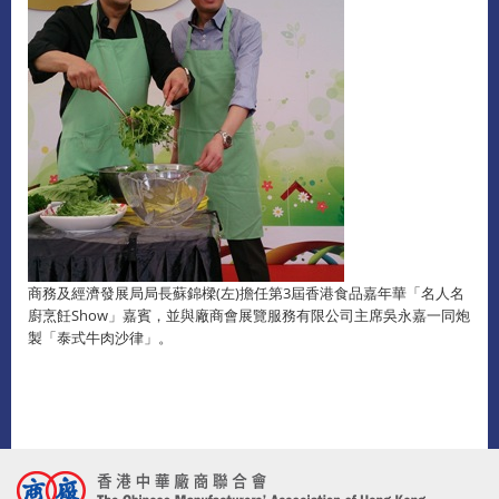
商務及經濟發展局局長蘇錦樑(左)擔任第3屆香港食品嘉年華「名人名
廚烹飪Show」嘉賓，並與廠商會展覽服務有限公司主席吳永嘉一同炮
製「泰式牛肉沙律」。