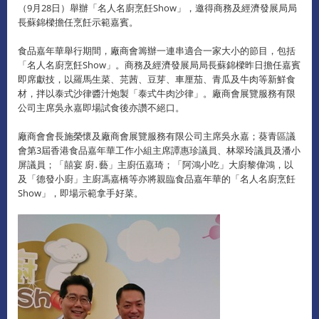
（9月28日）舉辦「名人名廚烹飪Show」，邀得商務及經濟發展局局
長蘇錦樑擔任烹飪示範嘉賓。
食品嘉年華舉行期間，廠商會籌辦一連串適合一家大小的節目，包括
「名人名廚烹飪Show」。商務及經濟發展局局長蘇錦樑昨日擔任嘉賓
即席獻技，以羅馬生菜、芫茜、豆芽、車厘茄、青瓜及牛肉等新鮮食
材，拌以泰式沙律醬汁炮製「泰式牛肉沙律」。廠商會展覽服務有限
公司主席吳永嘉即場試食後亦讚不絕口。
廠商會會長施榮懷及廠商會展覽服務有限公司主席吳永嘉；葵青區議
會第3屆香港食品嘉年華工作小組主席譚惠珍議員、林翠玲議員及潘小
屏議員；「囍宴 廚․藝」主廚伍嘉琦；「阿鴻小吃」大廚黎偉鴻，以
及「德發小廚」主廚馮嘉橋等亦將親臨食品嘉年華的「名人名廚烹飪
Show」，即場示範拿手好菜。