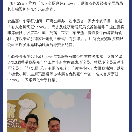
（9月28日）举办「名人名厨烹饪Show」，邀得商务及经济发展局局
长苏锦梁担任烹饪示范嘉宾。
食品嘉年华举行期间，厂商会筹办一连串适合一家大小的节目，包括
「名人名厨烹饪Show」。
商务及经济发展局局长苏锦梁昨日担任嘉宾
即席献技，以罗马生菜、芫茜、豆芽、车厘茄、青瓜及牛肉等新鲜食
材，拌以泰式沙律酱汁炮制「泰式牛肉沙律」 。
厂商会展览服务有限
公司主席吴永嘉即场试食后亦赞不绝口。
厂商会会长施荣怀及厂商会展览服务有限公司主席吴永嘉；葵青区议
会第3届香港食品嘉年华工作小组主席谭惠珍议员、林翠玲议员及潘小
屏议员；「囍宴厨․艺」主厨伍嘉琦；「阿鸿小吃」大厨黎伟鸿，以及
「德发小厨」主厨冯嘉桥等亦将亲临食品嘉年华的「名人名厨烹饪
Show」，即场示范拿手好菜。