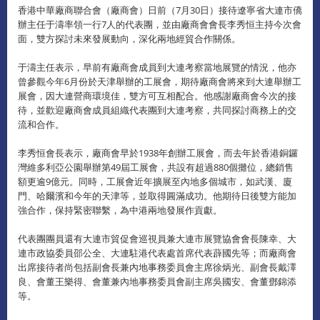
香港中華廠商聯合會（廠商會）日前（7月30日）接待遼寧省大連市僑
辦主任于濤率領一行7人的代表團，並由廠商會會長李秀恒主持今次會
面，雙方探討未來發展動向，深化兩地經貿合作關係。
于濤主任表示，早前有廠商會成員到大連考察當地展覽的情況，他亦
曾參觀今年6月份於天津舉辦的工展會，期待廠商會將來到大連舉辦工
展會，因大連營商環境佳，雙方可互相配合。他感謝廠商會今次的接
待，並歡迎廠商會成員組織代表團到大連考察，共同探討商務上的交
流和合作。
李秀恒會長表示，廠商會早於1938年創辦工展會，而去年於香港銅鑼
灣維多利亞公園舉辦第49屆工展會，共設有超過880個攤位，總銷售
額更逾9億元。同時，工展會近年擴展至內地多個城市，如武漢、廈
門、哈爾濱和今年的天津等，並取得圓滿成功。他期待日後雙方能加
強合作，保持緊密聯繫，為中港兩地發展作貢獻。
代表團團員還有大連市貿促會巡視員兼大連市展覽協會會長陳幸、大
連市政協委員邵公全、大連駐港代表處首席代表薜國先等；而廠商會
出席接待者尚包括副會長兼內地事務委員會主席徐炳光、副會長戴澤
良、會董王樂得、會董兼內地事務委員會副主席吳國安、會董鄧錦添
等。