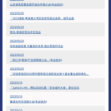
山东省高质量发展开放合作推介会(本会协办)
2023/05/30
「2023湖南-粤港澳大湾区投资贸易洽谈周」领导会面
2023/05/29
青岛-香港经贸合作交流会
2023/05/29
绿色低碳发展 共赢美好未来 烟台香港对话会
2023/05/25
「阳江市(香港)产业招商推介会」(本会协办)
2023/05/20
「庆祝香港回归26周年暨香港汉港联谊会第十届会董会就职典礼」
2023/5/16
「SafeCity.HK」网站启动礼暨「安全城巿大使」委任仪式
2023/5/16
豫港合作交流推介会(本会协办)
​2023/5/15