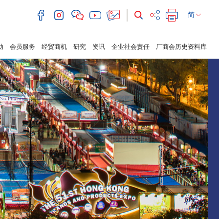
简
动
会员服务
经贸商机
研究
资讯
企业社会责任
厂商会历史资料库