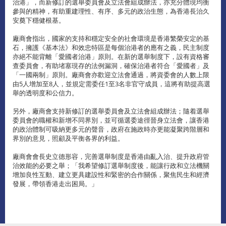
治港」，而新修訂的選舉委員會及立法會組成辦法，亦充分體現均衡
參與的精神，有助重建理性、有序、多元的政治生態，為香港長治久
安奠下穩健根基。
廠商會指出，國家的支持和穩定安全的社會環境是香港繁榮安定的基
石，擁護《基本法》和效忠特區是每個治港者的應有之義，民主制度
亦絕不能背離「愛國者治港」原則。在新的選舉制度下，設有資格審
查委員會，有助堵塞現存的法例漏洞，確保治港者符合「愛國者」及
「一國兩制」原則。廠商會亦歡迎立法會通過，將資委會的人數上限
由5人增加至8人，並規定需委任1至3名非官守成員，這將有助提高選
舉的透明度和公信力。
另外，廠商會支持新修訂的選舉委員會及立法會組成辦法；隨着選舉
委員會的職權和新增不同界別，並可循選委途徑晉身立法會，讓香港
的政治體制可吸納更多元的聲音，政府在施政時亦更能凝聚跨階層和
界別的意見，照顧及平衡各界的利益。
廠商會會長史立德形容，完善選舉制度是香港由亂入治、提升政府管
治效能的必要之舉；「我希望修訂選舉制度後，能讓行政和立法機關
增加良性互動、建立更具建設性和緊密的合作關係，聚焦民生和經濟
發展，帶領香港走出困局。」