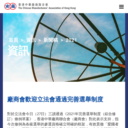
首頁
資訊
新聞稿
2021
資訊
廠商會歡迎立法會通過完善選舉制度
對於立法會今日（27日）三讀通過《2021年完善選舉制度（綜合修
訂）條例草案》，香港中華廠商聯合會（廠商會）對此表示支持，指
今次修例為各級選舉的參選資格確立明確的框架，有效貫徹「愛國者