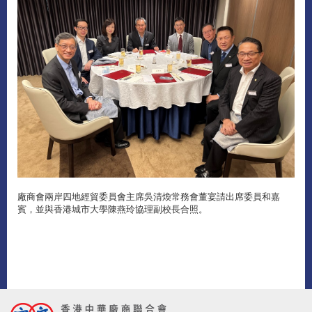
廠商會兩岸四地經貿委員會主席吳清煥常務會董宴請出席委員和嘉
賓，並與香港城市大學陳燕玲協理副校長合照。