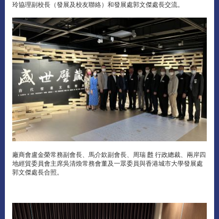
玲協理副校長（發展及校友聯絡）和發展處郭文傑處長交流。
廠商會盧金榮常務副會長、馬介欽副會長、周瑞 𪊟 行政總裁、兩岸四
地經貿委員會主席吳清煥常務會董及一眾委員與香港城市大學發展處
郭文傑處長合照。