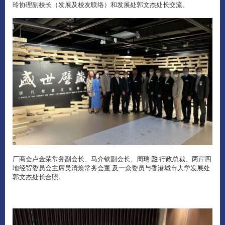
玲协理副校长（发展及校友联络）和发展处郭文杰处长交流。
厂商会卢金荣常务副会长、马介钦副会长、周瑞 𪊟 行政总裁、两岸四
地经贸委员会主席吴清焕常务会董 及一众委员与香港城市大学发展处
郭文杰处长合照。