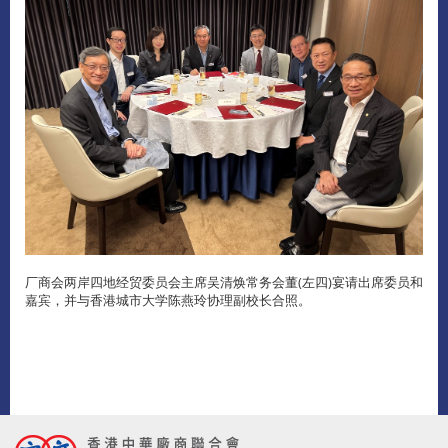
厂商会两岸四地经贸委员会主席吴清焕常务会董(左四)宴请出席委员和
嘉宾，并与香港城市大学陈燕玲协理副校长合照。