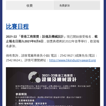
收費
免費參加
比賽日程
2021-22 「香港工商業獎：設備及機械設計」
現已開始接受報名，
截
止報名日期
為
2021年8月6日
，頒獎典禮將於2022年首季舉行，歡迎報
名參加。
倘有查詢，請致電廠商會吳小姐( 電話：2542 8621 )或陳先生(電話：
2542 8624 )。詳情可瀏覽網址：
http://www.hkindustryaward.org