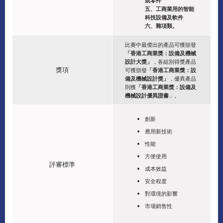
或零件
五、工商業用的智能
科技設備及軟件
六、雜項類。
比賽中最傑出的產品可獲頒發
「香港工商業獎：設備及機械
設計大獎」
，各組別得獎產品
獎項
可獲頒發
「香港工商業獎：設
備及機械設計獎」
，優異產品
則獲
「香港工商業獎：設備及
機械設計優異證書
」。
創新
應用新技術
性能
方便使用
評審標準
成本效益
安全程度
對環境的影響
市場銷售性